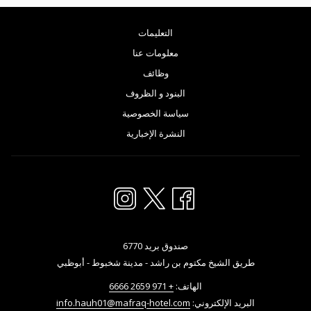
التعليمات
معلومات عنا
وظائف
البنود و الظروف
سياسة الخصوصية
النشرة الإخبارية
صندوق بريد 6770
طريق الشيخ مكتوم بن راشد - مدينة شخبوط - أبوظبي
الهاتف:
+ 971 2659 6666
البريد الإلكتروني:
info.hauh01@mafraq-hotel.com